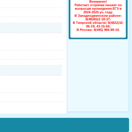
Внимание!
Работает «горячая линия»
по
вопросам проведения ЕГЭ в
2024-2025 уч. году
.
В Западнодвинском районе:
8(48265)2-18-37;
В Тверской области:
8(4822)32-
06-19; 43-15-04;
В России:
8(495) 984-89-19.