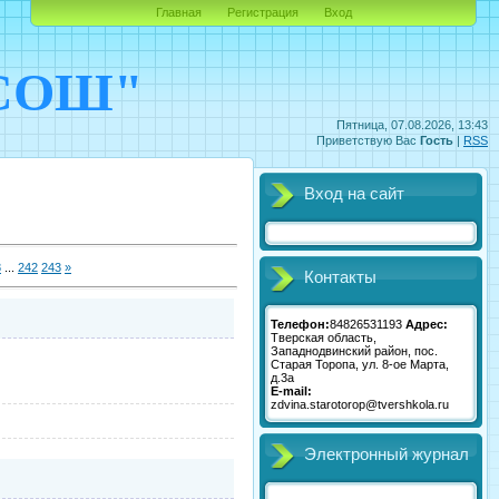
Главная
Регистрация
Вход
 СОШ"
Пятница, 07.08.2026, 13:43
Приветствую Вас
Гость
|
RSS
Вход на сайт
8
...
242
243
»
Контакты
Телефон:
84826531193
Адрес:
Тверская область,
Западнодвинский район, пос.
Старая Торопа, ул. 8-ое Марта,
д.3а
E-mail:
zdvina.starotorop@tvershkola.ru
Электронный журнал