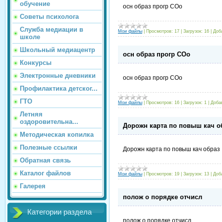
обучение
осн образ прогр СОо
Советы психолога
Служба медиации в
Мои файлы
|
Просмотров:
17
|
Загрузок:
16
|
Доб
школе
Школьный медиацентр
осн образ прогр СОо
Конкурсы
Электронные дневники
осн образ прогр СОо
Профилактика детског...
ГТО
Мои файлы
|
Просмотров:
16
|
Загрузок:
1
|
Доба
Летняя
оздоровительна...
Дорожн карта по повыш кач о
Методическая копилка
Полезные ссылки
Дорожн карта по повыш кач образ
Обратная связь
Каталог файлов
Мои файлы
|
Просмотров:
19
|
Загрузок:
13
|
Доб
Галерея
полож о порядке отчисл
Категории раздела
полож о порядке отчисл