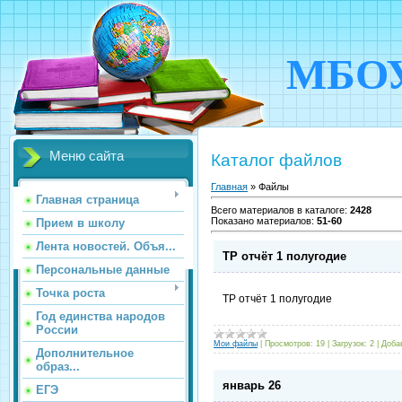
МБОУ
Меню сайта
Каталог файлов
Главная
»
Файлы
Главная страница
Всего материалов в каталоге
:
2428
Показано материалов
:
51-60
Прием в школу
Лента новостей. Объя...
ТР отчёт 1 полугодие
Персональные данные
Точка роста
ТР отчёт 1 полугодие
Год единства народов
России
Мои файлы
|
Просмотров:
19
|
Загрузок:
2
|
Доба
Дополнительное
образ...
январь 26
ЕГЭ