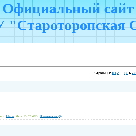
Официальный сайт
 "Староторопская
Страницы
:
«
1
2
...
4
5
6
7
вил:
Admin
|
Дата:
25.12.2025
|
Комментарии (0)