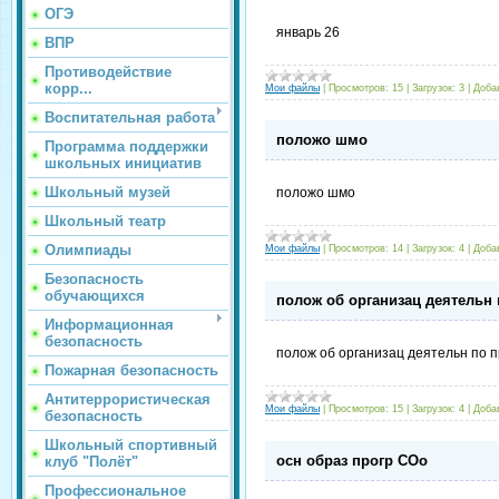
ОГЭ
январь 26
ВПР
Противодействие
корр...
Мои файлы
|
Просмотров:
15
|
Загрузок:
3
|
Доба
Воспитательная работа
положо шмо
Программа поддержки
школьных инициатив
Школьный музей
положо шмо
Школьный театр
Олимпиады
Мои файлы
|
Просмотров:
14
|
Загрузок:
4
|
Доба
Безопасность
обучающихся
полож об организац деятельн 
Информационная
безопасность
полож об организац деятельн по 
Пожарная безопасность
Антитеррористическая
Мои файлы
|
Просмотров:
15
|
Загрузок:
4
|
Доба
безопасность
Школьный спортивный
осн образ прогр СОо
клуб "Полёт"
Профессиональное